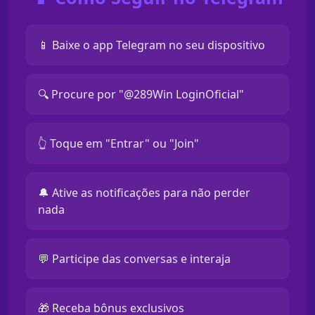
📱 Baixe o app Telegram no seu dispositivo
🔍 Procure por "@289Win LoginOficial"
👆 Toque em "Entrar" ou "Join"
🔔 Ative as notificações para não perder
nada
💬 Participe das conversas e interaja
🎁 Receba bônus exclusivos