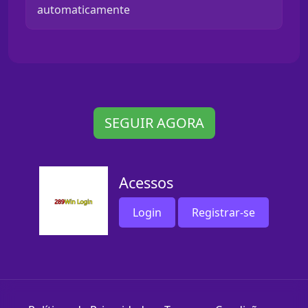
automaticamente
SEGUIR AGORA
Acessos
Login
Registrar-se