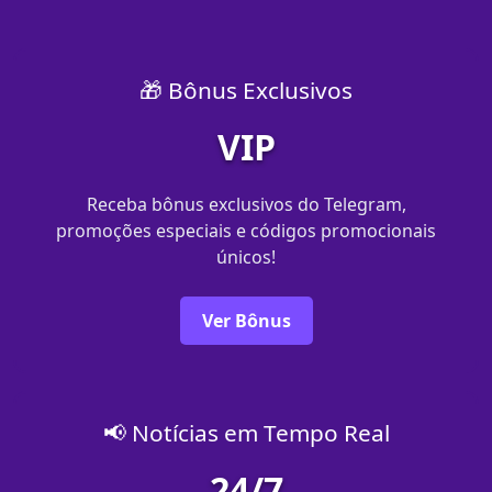
🎁 Bônus Exclusivos
VIP
Receba bônus exclusivos do Telegram,
promoções especiais e códigos promocionais
únicos!
Ver Bônus
📢 Notícias em Tempo Real
24/7