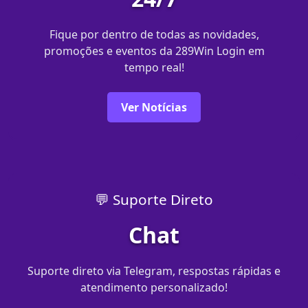
Fique por dentro de todas as novidades,
promoções e eventos da 289Win Login em
tempo real!
Ver Notícias
💬 Suporte Direto
Chat
Suporte direto via Telegram, respostas rápidas e
atendimento personalizado!