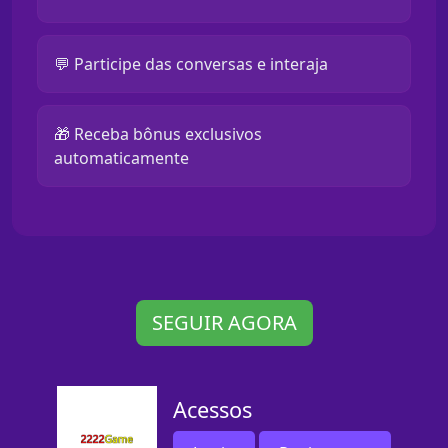
💬 Participe das conversas e interaja
🎁 Receba bônus exclusivos
automaticamente
SEGUIR AGORA
Acessos