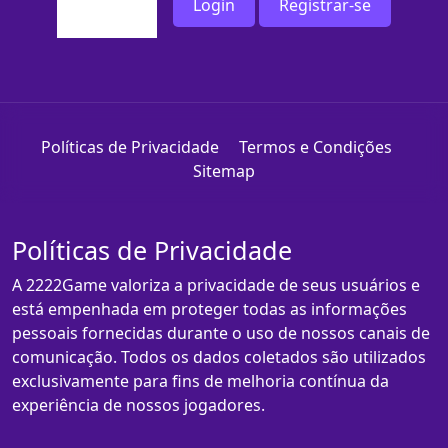
Login
Registrar-se
Políticas de Privacidade
Termos e Condições
Sitemap
Políticas de Privacidade
A 2222Game valoriza a privacidade de seus usuários e
está empenhada em proteger todas as informações
pessoais fornecidas durante o uso de nossos canais de
comunicação. Todos os dados coletados são utilizados
exclusivamente para fins de melhoria contínua da
experiência de nossos jogadores.