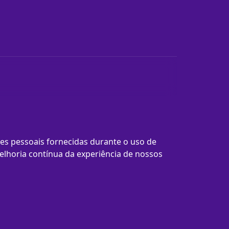
es pessoais fornecidas durante o uso de
elhoria contínua da experiência de nossos