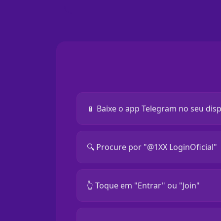
📱 Baixe o app Telegram no seu disp
🔍 Procure por "@1XX LoginOficial"
👆 Toque em "Entrar" ou "Join"