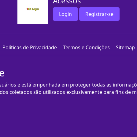
Acessos
Login
Registrar-se
Políticas de Privacidade
Termos e Condições
Sitemap
de
 usuários e está empenhada em proteger todas as informaçõ
os coletados são utilizados exclusivamente para fins de m