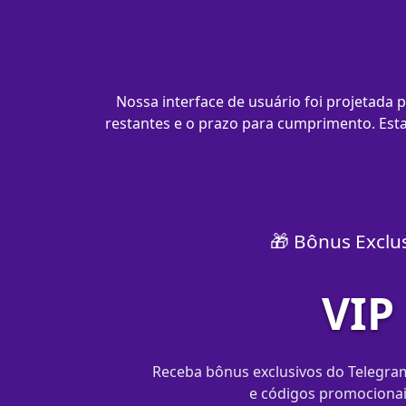
Nossa interface de usuário foi projetada p
restantes e o prazo para cumprimento. Est
🎁 Bônus Exclu
VIP
Receba bônus exclusivos do Telegra
e códigos promocionai