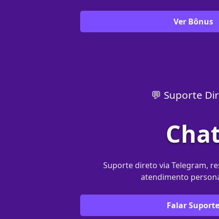
Ver Bônus
💬 Suporte Di
Cha
Suporte direto via Telegram, r
atendimento persona
Falar Suport