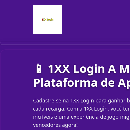
📱 1XX Login A 
Plataforma de A
Cadastre-se na 1XX Login para ganhar 
cada recarga. Com a 1XX Login, você t
incríveis e uma experiência de jogo inig
vencedores agora!