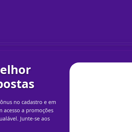
Melhor
postas
bônus no cadastro e em
em acesso a promoções
ualável. Junte-se aos