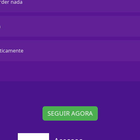
erder nada
a
aticamente
SEGUIR AGORA