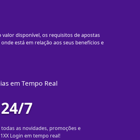
 valor disponível, os requisitos de apostas
onde está em relação aos seus benefícios e
cias em Tempo Real
24/7
e todas as novidades, promoções e
 1XX Login em tempo real!