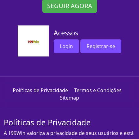
SEGUIR AGORA
Acessos
Login
Registrar-se
Políticas de Privacidade
Termos e Condições
Sitemap
Políticas de Privacidade
A 199Win valoriza a privacidade de seus usuários e está