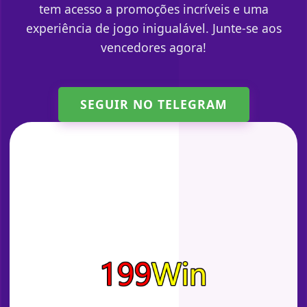
tem acesso a promoções incríveis e uma
experiência de jogo inigualável. Junte-se aos
vencedores agora!
SEGUIR NO TELEGRAM