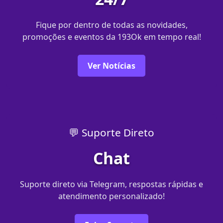
Fique por dentro de todas as novidades,
promoções e eventos da 193Ok em tempo real!
Ver Notícias
💬 Suporte Direto
Chat
Suporte direto via Telegram, respostas rápidas e
atendimento personalizado!