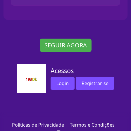
SEGUIR AGORA
Acessos
Login
Registrar-se
Políticas de Privacidade
Termos e Condições