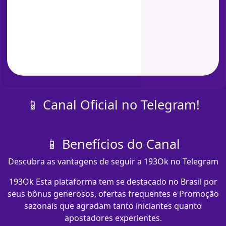
📱 Canal Oficial no Telegram!
📱 Benefícios do Canal
Descubra as vantagens de seguir a 193Ok no Telegram
193Ok Esta plataforma tem se destacado no Brasil por
seus bônus generosos, ofertas frequentes e Promoção
sazonais que agradam tanto iniciantes quanto
apostadores experientes.