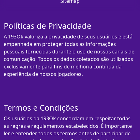
Sitemap
Políticas de Privacidade
A 193Ok valoriza a privacidade de seus usuários e está
empenhada em proteger todas as informações
pessoais fornecidas durante o uso de nossos canais de
comunicação. Todos os dados coletados são utilizados
exclusivamente para fins de melhoria contínua da
experiência de nossos jogadores.
Termos e Condições
Os usuários da 193Ok concordam em respeitar todas
as regras e regulamentos estabelecidos. É importante
ler e entender todos os termos antes de participar de