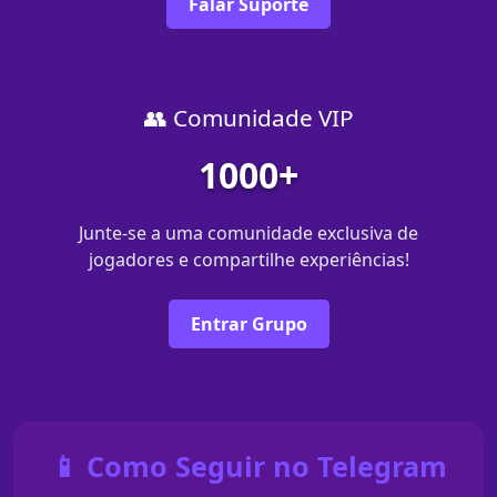
Falar Suporte
👥 Comunidade VIP
1000+
Junte-se a uma comunidade exclusiva de
jogadores e compartilhe experiências!
Entrar Grupo
📱 Como Seguir no Telegram