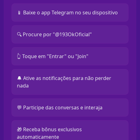
📱 Baixe o app Telegram no seu dispositivo
🔍 Procure por "@193OkOficial"
👆 Toque em "Entrar" ou "Join"
🔔 Ative as notificações para não perder
nada
💬 Participe das conversas e interaja
🎁 Receba bônus exclusivos
automaticamente