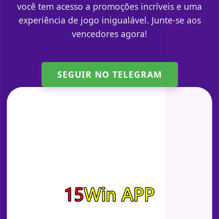
você tem acesso a promoções incríveis e uma
experiência de jogo inigualável. Junte-se aos
vencedores agora!
SEGUIR NO TELEGRAM