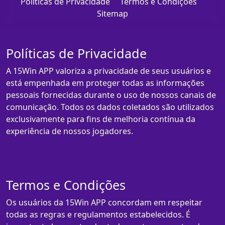
Políticas de Privacidade
Termos e Condições
Sitemap
Políticas de Privacidade
A 15Win APP valoriza a privacidade de seus usuários e
está empenhada em proteger todas as informações
pessoais fornecidas durante o uso de nossos canais de
comunicação. Todos os dados coletados são utilizados
exclusivamente para fins de melhoria contínua da
experiência de nossos jogadores.
Termos e Condições
Os usuários da 15Win APP concordam em respeitar
todas as regras e regulamentos estabelecidos. É