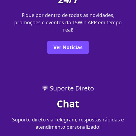
Fique por dentro de todas as novidades,
promoções e eventos da 15Win APP em tempo
real!
Ver Notícias
💬 Suporte Direto
Chat
Suporte direto via Telegram, respostas rápidas e
atendimento personalizado!