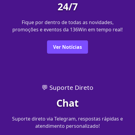
24/7
Fique por dentro de todas as novidades,
promoções e eventos da 136Win em tempo real!
Ver Notícias
💬 Suporte Direto
Chat
Suporte direto via Telegram, respostas rápidas e
atendimento personalizado!