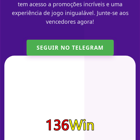
tem acesso a promoções incríveis e uma
experiência de jogo inigualável. Junte-se aos
vencedores agora!
SEGUIR NO TELEGRAM