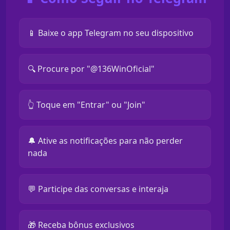
📱 Baixe o app Telegram no seu dispositivo
🔍 Procure por "@136WinOficial"
👆 Toque em "Entrar" ou "Join"
🔔 Ative as notificações para não perder
nada
💬 Participe das conversas e interaja
🎁 Receba bônus exclusivos