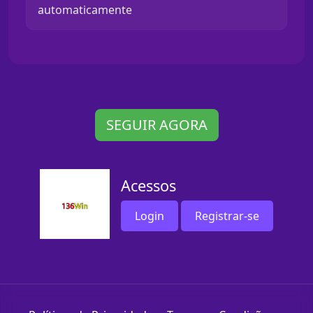
automaticamente
SEGUIR AGORA
Acessos
Login
Registrar-se