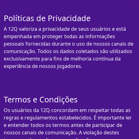
Políticas de Privacidade
A 12Q valoriza a privacidade de seus usuários e está
empenhada em proteger todas as informações
pessoais fornecidas durante o uso de nossos canais de
comunicação. Todos os dados coletados são utilizados
exclusivamente para fins de melhoria contínua da
experiência de nossos jogadores.
Termos e Condições
Os usuários da 12Q concordam em respeitar todas as
regras e regulamentos estabelecidos. É importante ler
e entender todos os termos antes de participar de
nossos canais de comunicação. A violação destes