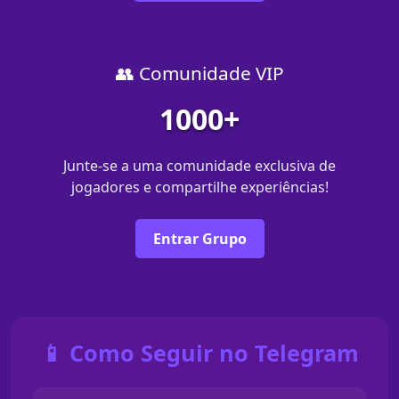
👥 Comunidade VIP
1000+
Junte-se a uma comunidade exclusiva de
jogadores e compartilhe experiências!
Entrar Grupo
📱 Como Seguir no Telegram