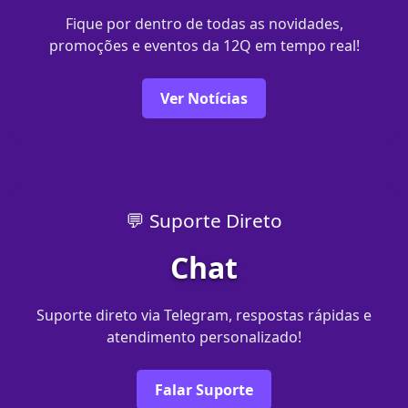
Fique por dentro de todas as novidades,
promoções e eventos da 12Q em tempo real!
Ver Notícias
💬 Suporte Direto
Chat
Suporte direto via Telegram, respostas rápidas e
atendimento personalizado!
Falar Suporte