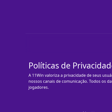
Políticas de Privacida
A 11Win valoriza a privacidade de seus usu
nossos canais de comunicação. Todos os dad
jogadores.