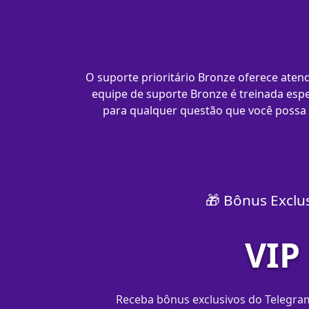
O suporte prioritário Bronze oferece ate
equipe de suporte Bronze é treinada esp
para qualquer questão que você possa ter
🎁 Bônus Exclu
VIP
Receba bônus exclusivos do Telegra