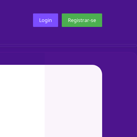
Login
Registrar-se