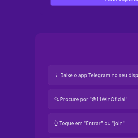
📱 Baixe o app Telegram no seu disp
🔍 Procure por "@11WinOficial"
👆 Toque em "Entrar" ou "Join"