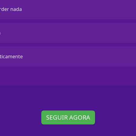
erder nada
a
aticamente
SEGUIR AGORA