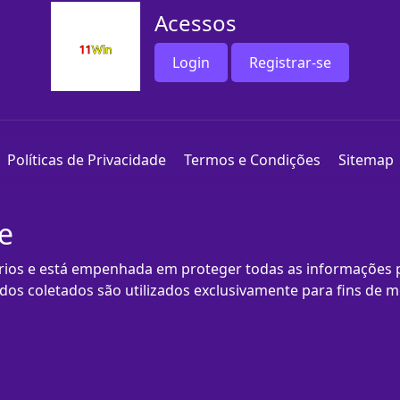
Acessos
Login
Registrar-se
Políticas de Privacidade
Termos e Condições
Sitemap
de
ários e está empenhada em proteger todas as informações 
os coletados são utilizados exclusivamente para fins de m