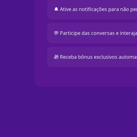
🔔 Ative as notificações para não p
💬 Participe das conversas e interaj
🎁 Receba bônus exclusivos autom