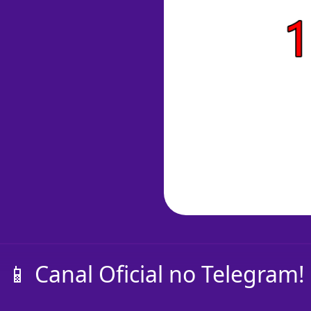
📱 Canal Oficial no Telegram!