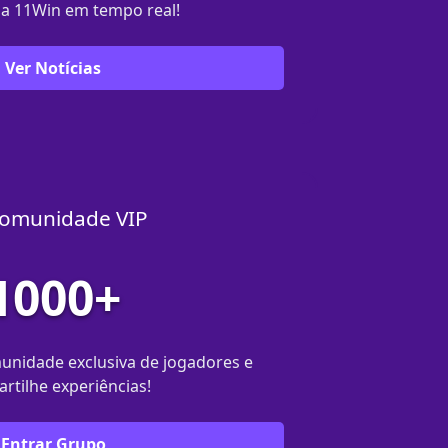
a 11Win em tempo real!
Ver Notícias
Comunidade VIP
1000+
unidade exclusiva de jogadores e
rtilhe experiências!
Entrar Grupo