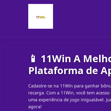
📱 11Win A Melh
Plataforma de A
Cadastre-se na 11Win para ganhar bônu
recarga. Com a 11Win, você tem acesso 
uma experiência de jogo inigualável. J
agora!