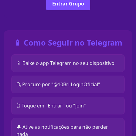
Entrar Grupo
📱 Como Seguir no Telegram
📱 Baixe o app Telegram no seu dispositivo
🔍 Procure por "@10Brl LoginOficial"
👆 Toque em "Entrar" ou "Join"
🔔 Ative as notificações para não perder
nada