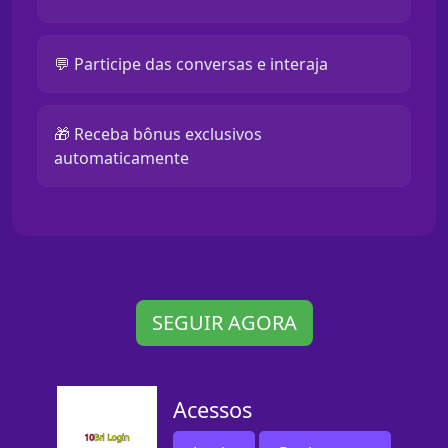
💬 Participe das conversas e interaja
🎁 Receba bônus exclusivos
automaticamente
SEGUIR AGORA
Acessos