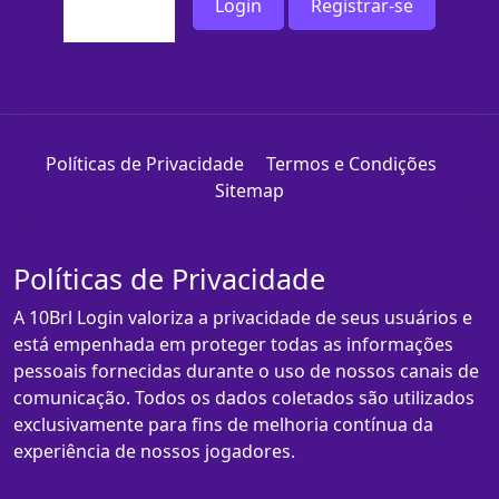
Login
Registrar-se
Políticas de Privacidade
Termos e Condições
Sitemap
Políticas de Privacidade
A 10Brl Login valoriza a privacidade de seus usuários e
está empenhada em proteger todas as informações
pessoais fornecidas durante o uso de nossos canais de
comunicação. Todos os dados coletados são utilizados
exclusivamente para fins de melhoria contínua da
experiência de nossos jogadores.