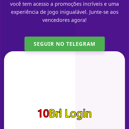
você tem acesso a promoções incríveis e uma
experiência de jogo inigualável. Junte-se aos
vencedores agora!
SEGUIR NO TELEGRAM