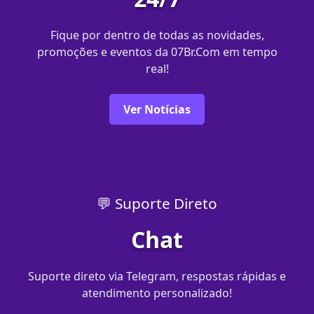
Fique por dentro de todas as novidades,
promoções e eventos da 07Br.Com em tempo
real!
Ver Notícias
💬 Suporte Direto
Chat
Suporte direto via Telegram, respostas rápidas e
atendimento personalizado!