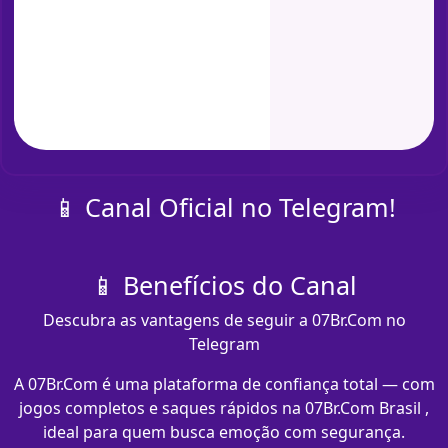
📱 Canal Oficial no Telegram!
📱 Benefícios do Canal
Descubra as vantagens de seguir a 07Br.Com no
Telegram
A 07Br.Com é uma plataforma de confiança total — com
jogos completos e saques rápidos na 07Br.Com Brasil ,
ideal para quem busca emoção com segurança.