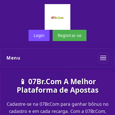
Login
Registrar-se
Menu
📱 07Br.Com A Melhor
Plataforma de Apostas
Cadastre-se na 07Br.Com para ganhar bônus no
cadastro e em cada recarga. Com a 07Br.Com,