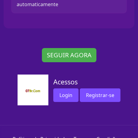
automaticamente
SEGUIR AGORA
Acessos
Login
Registrar-se