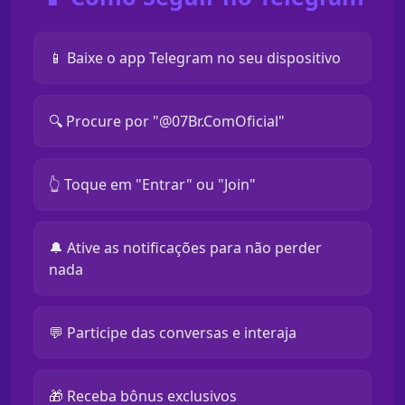
📱 Baixe o app Telegram no seu dispositivo
🔍 Procure por "@07Br.ComOficial"
👆 Toque em "Entrar" ou "Join"
🔔 Ative as notificações para não perder
nada
💬 Participe das conversas e interaja
🎁 Receba bônus exclusivos